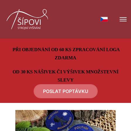
PŘI OBJEDNÁNÍ OD 60 KS ZPRACOVÁNÍ LOGA
ZDARMA
OD 30 KS NÁŠIVEK ČI VÝŠIVEK MNOŽSTEVNÍ
SLEVY
POSLAT POPTÁVKU