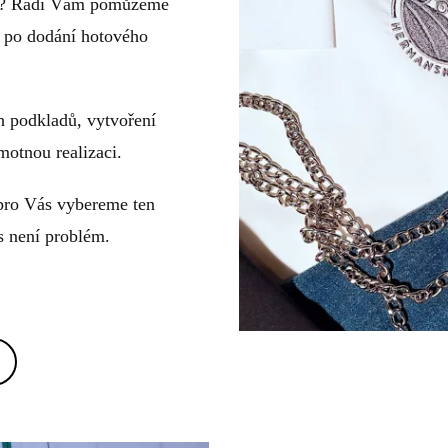
? Rádi Vám pomůžeme
ž po dodání hotového
 podkladů, vytvoření
motnou realizaci.
y pro Vás vybereme ten
ás není problém.