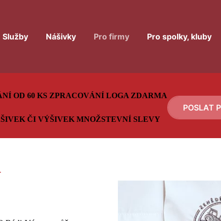
Služby
Nášivky
Pro firmy
Pro spolky, kluby
ÁNÍ OD 60 KS ZPRACOVÁNÍ LOGA ZDARMA
POSLAT 
ÁŠIVEK ČI VÝŠIVEK MNOŽSTEVNÍ SLEVY