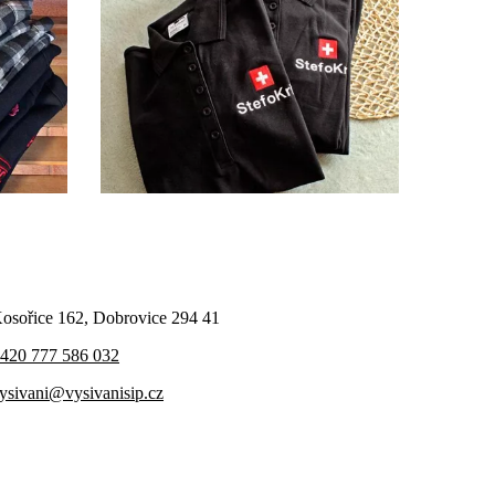
osořice 162, Dobrovice 294 41
420 777 586 032
ysivani@vysivanisip.cz