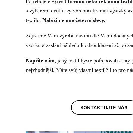
Potřebujete vyřešit
firemní nebo reklamní textil
s výběrem textilu, vytvořením firemní výšivky a
textilu.
Nabízíme množstevní slevy.
Zajistíme Vám výrobu návrhu dle Vámi dodaných
vzorku a zaslání náhledu k odsouhlasení až po sa
Napište nám
, jaký textil byste potřebovali a m
nejvhodnější. Máte svůj vlastní textil? I to pro n
KONTAKTUJTE NÁS